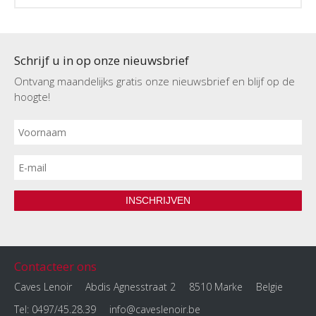
Schrijf u in op onze nieuwsbrief
Ontvang maandelijks gratis onze nieuwsbrief en blijf op de
hoogte!
INSCHRIJVEN
Contacteer ons
Caves Lenoir
Abdis Agnesstraat 2
8510 Marke
Belgie
Tel: 0497/45.28.39
info@caveslenoir.be